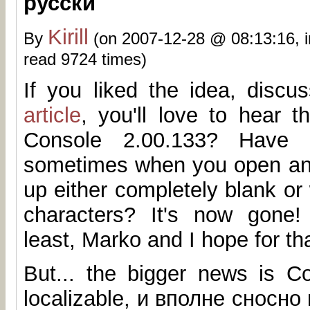
русски
Kirill
By
(on 2007-12-28 @ 08:13:16, 
read 9724 times)
If you liked the idea, disc
article
, you'll love to hear t
Console 2.00.133? Have 
sometimes when you open ano
up either completely blank o
characters? It's now gone! F
least, Marko and I hope for th
But... the bigger news is Co
localizable, и вполне сносно